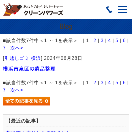
■該当件数7件中＜1 ～ 1を表示＞ | 1 |
2
|
3
|
4
|
5
|
6
|
7
|
次へ>
[
引越しゴミ 横浜
]
2024年06月28日
横浜市泉区の遺品整理
■該当件数7件中＜1 ～ 1を表示＞ | 1 |
2
|
3
|
4
|
5
|
6
|
7
|
次へ>
【最近の記事】