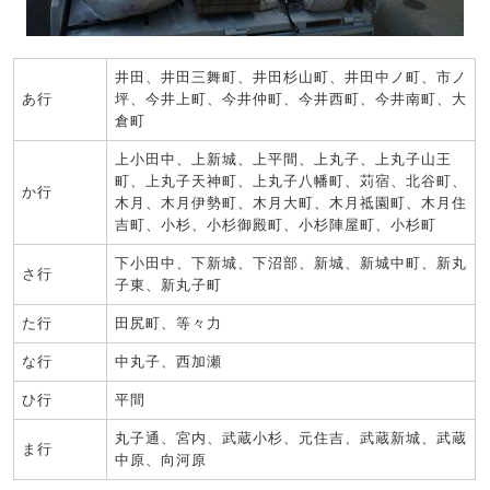
井田、井田三舞町、井田杉山町、井田中ノ町、市ノ
あ行
坪、今井上町、今井仲町、今井西町、今井南町、大
倉町
上小田中、上新城、上平間、上丸子、上丸子山王
町、上丸子天神町、上丸子八幡町、苅宿、北谷町、
か行
木月、木月伊勢町、木月大町、木月祗園町、木月住
吉町、小杉、小杉御殿町、小杉陣屋町、小杉町
下小田中、下新城、下沼部、新城、新城中町、新丸
さ行
子東、新丸子町
た行
田尻町、等々力
な行
中丸子、西加瀬
ひ行
平間
丸子通、宮内、武蔵小杉、元住吉、武蔵新城、武蔵
ま行
中原、向河原