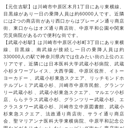
【元住吉駅】は川崎市中原区木月1丁目にあり東横線、
目黒線があり一日の乗降人員は約60000人です。近隣
には2つの商店街があり西口からはブレーメン通り商店
街、東口からはオズ通り商店街、中原平和公園や関東
労災病院があるので便利な街です。
【武蔵小杉駅】は川崎市中原区小杉町3丁目にあり東横
線、目黒線、南武線が接続し一日の乗降人員は約
330000人の駅で神奈川県内では住みたい街の上位のエ
リアです。近隣には日本医科大学武蔵小杉病院、武蔵
小杉タワープレイス、大西学園、中原区役所、イトー
ヨーカドー 、武蔵小杉東急スクエア、リッチモンドホ
テルプレミア武蔵小杉、川崎市中原市民館、グランツ
リー武蔵小杉 、武蔵小杉東急スクエア、 マルエツ小杉
店、ららテラス武蔵小杉、グランツリー武蔵小杉、エ
クラスタワー武蔵小杉、川崎市立中原図書館、武蔵小
杉東急スクエア、法政通り商店街、サライ通り商店
会、聖マリアンナ医科大学東横病院、中原平和記念公