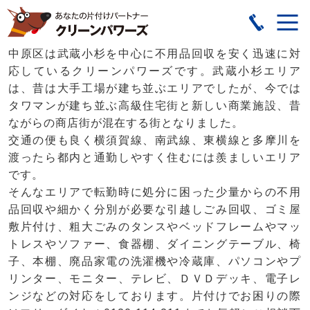
中原区は武蔵小杉を中心に不用品回収を安く迅速に対
応しているクリーンパワーズです。武蔵小杉エリア
は、昔は大手工場が建ち並ぶエリアでしたが、今では
タワマンが建ち並ぶ高級住宅街と新しい商業施設、昔
ながらの商店街が混在する街となりました。
交通の便も良く横須賀線、南武線、東横線と多摩川を
渡ったら都内と通勤しやすく住むには羨ましいエリア
です。
そんなエリアで転勤時に処分に困った少量からの不用
品回収や細かく分別が必要な引越しごみ回収、ゴミ屋
敷片付け、粗大ごみのタンスやベッドフレームやマッ
トレスやソファー、食器棚、ダイニングテーブル、椅
子、本棚、廃品家電の洗濯機や冷蔵庫、パソコンやプ
リンター、モニター、テレビ、ＤＶＤデッキ、電子レ
ンジなどの対応をしております。片付けでお困りの際