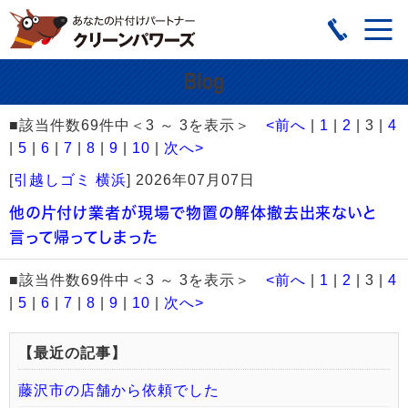
■該当件数69件中＜3 ～ 3を表示＞
<前へ
|
1
|
2
| 3 |
4
|
5
|
6
|
7
|
8
|
9
|
10
|
次へ>
[
引越しゴミ 横浜
]
2026年07月07日
他の片付け業者が現場で物置の解体撤去出来ないと
言って帰ってしまった
■該当件数69件中＜3 ～ 3を表示＞
<前へ
|
1
|
2
| 3 |
4
|
5
|
6
|
7
|
8
|
9
|
10
|
次へ>
【最近の記事】
藤沢市の店舗から依頼でした