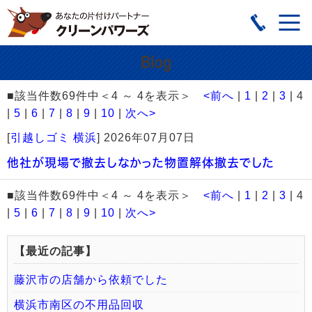
■該当件数69件中＜4 ～ 4を表示＞
<前へ
|
1
|
2
|
3
| 4
|
5
|
6
|
7
|
8
|
9
|
10
|
次へ>
[
引越しゴミ 横浜
]
2026年07月07日
他社が現場で撤去しなかった物置解体撤去でした
■該当件数69件中＜4 ～ 4を表示＞
<前へ
|
1
|
2
|
3
| 4
|
5
|
6
|
7
|
8
|
9
|
10
|
次へ>
【最近の記事】
藤沢市の店舗から依頼でした
横浜市南区の不用品回収